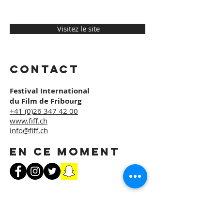
​ Visitez le site
Contact
Festival International
du Film de Fribourg
+41 (0)26 347 42 0
0
www.fiff.ch
info@fiff.ch
En ce moment