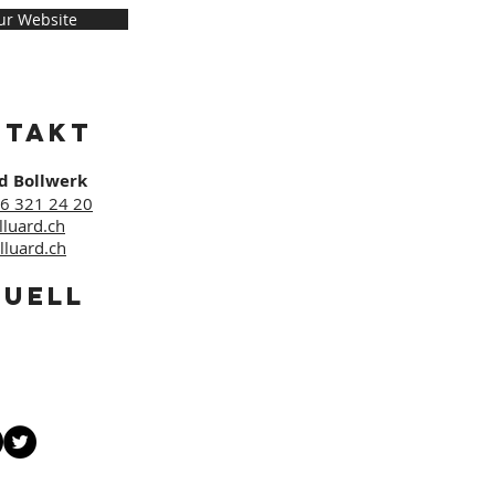
ur Website
NTAKT
rd
Bollwerk
26 321 24 20
luard.ch
lluard.ch
TUELL