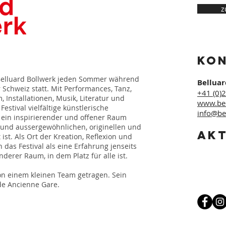
z
KO
l Belluard Bollwerk jeden Sommer während
Bellua
 Schweiz statt. Mit Performances, Tanz,
+41 (0)
, Installationen, Musik, Literatur und
www.bel
estival vielfältige künstlerische
info@be
ein inspirierender und offener Raum
t und aussergewöhnlichen, originellen und
AK
st. Als Ort der Kreation, Reflexion und
 das Festival als eine Erfahrung jenseits
derer Raum, in dem Platz für alle ist.
on einem kleinen Team getragen. Sein
de Ancienne Gare.